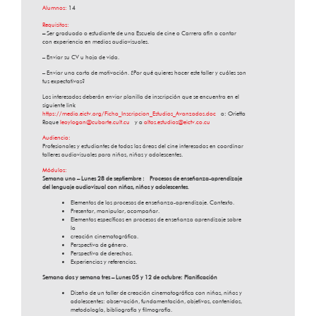
Alumnos:
14
Requisitos:
–
Ser graduado o estudiante de una Escuela de cine o Carrera afín o contar
con experiencia en medios audiovisuales.
– Enviar su CV u hoja de vida.
– Enviar una carta de motivación. ¿Por qué quieres hacer este taller y cuáles son
tus expectativas?
Los interesados deberán enviar planilla de inscripción que se encuentra en el
siguiente link
https://media.eictv.org/Ficha_Inscripcion_Estudios_Avanzados.doc
a: Orietta
Roque
leoylogan@cubarte.cult.cu
y a
altos.estudios@eictv.co.cu
Audiencia:
Profesionales y estudiantes de todas las áreas del cine interesados en coordinar
talleres audiovisuales para niños, niñas y adolescentes.
Módulos:
Semana uno – Lunes 28 de septiembre : Procesos de enseñanza-aprendizaje
del lenguaje audiovisual con niñas, niños y adolescentes
.
Elementos de los procesos de enseñanza-aprendizaje. Contexto.
Presentar, manipular, acompañar.
Elementos específicos en procesos de enseñanza aprendizaje sobre
la
creación cinematográfica.
Perspectiva de género.
Perspectiva de derechos.
Experiencias y referencias.
Semana dos y semana tres – Lunes 05 y 12 de octubre: Planificación
Diseño de un taller de creación cinematográfica con niñas, niños y
adolescentes: observación, fundamentación, objetivos, contenidos,
metodología, bibliografía y filmografía.