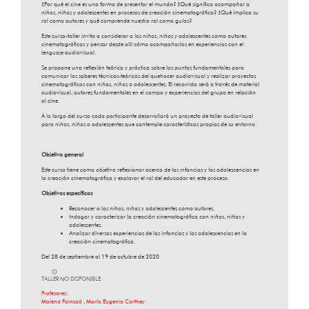
¿Por qué el cine es una forma de presentar el mundo? ¿Qué significa acompañar a
niños, niñas y adolescentes en procesos de creación cinematográfica? ¿Qué implica su
rol como autores y qué comprende nuestro rol como guías?
Este curso-taller invita a considerar a las niñas, niños y adolescentes como autores
cinematográficos y pensar desde allí cómo acompañarlos en experiencias con el
lenguaje audiovisual.
Se propone una reflexión teórica y práctica sobre los puntos fundamentales para
comunicar los saberes técnicos-teóricos del quehacer audiovisual y realizar proyectos
cinematográficos con niñas, niños o adolescentes. El recorrido será a través de material
audiovisual, autores fundamentales en el campo y experiencias del grupo en relación
al cine.
A lo largo del curso cada participante desarrollará un proyecto de taller audiovisual
para niños, niñas o adolescentes que contemple características propias de su entorno.
Objetivo general
Este curso tiene como objetivo reflexionar acerca de las infancias y las adolescencias en
la creación cinematográfica y explorar el rol del educador en este proceso.
Objetivos específicos
Reconocer a los niños, niñas y adolescentes como autores.
Indagar y caracterizar la creación cinematográfica con niños, niñas y
adolescentes.
Analizar diversas experiencias de las infancias y las adolescencias en la
creación cinematográfica.
Del 28 de septiembre al 19 de octubre de 2020
TALLER NO DISPONIBLE
Profesores:
Malena Fainsod
,
María Eugenia Corthey