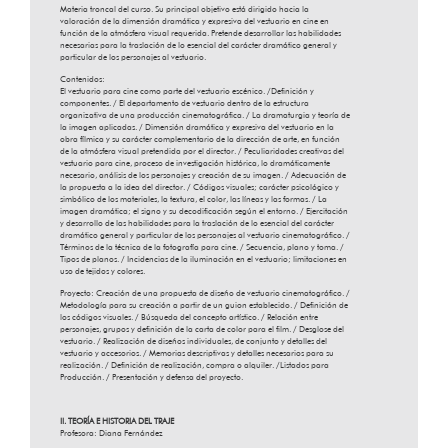
Materia troncal del curso. Su principal objetivo está dirigido hacia la
valoración de la dimensión dramática y expresiva del vestuario en cine en
función de la atmósfera visual requerida. Pretende desarrollar las habilidades
necesarias para la traslación de lo esencial del carácter dramático general y
particular de los personajes al vestuario.
Contenidos:
El vestuario para cine como parte del vestuario escénico. /Definición y
componentes. / El departamento de vestuario dentro de la estructura
organizativa de una producción cinematográfica. / La dramaturgia y teoría de
la imagen aplicadas. / Dimensión dramática y expresiva del vestuario en la
obra fílmica y su carácter complementario de la dirección de arte, en función
de la atmósfera visual pretendida por el director. / Peculiaridades creativas del
vestuario para cine, proceso de investigación histórica, lo dramáticamente
necesario, análisis de los personajes y creación de su imagen. / Adecuación de
la propuesta a la idea del director. / Códigos visuales; carácter psicológico y
simbólico de los materiales, la textura, el color, las líneas y las formas. / La
imagen dramática; el signo y su decodificación según el entorno. / Ejercitación
y desarrollo de las habilidades para la traslación de lo esencial del carácter
dramático general y particular de los personajes al vestuario cinematográfico. /
Términos de la técnica de la fotografía para cine. / Secuencia, plano y toma. /
Tipos de planos. / Incidencias de la iluminación en el vestuario; limitaciones en
uso de tejidos y colores.
Proyecto: Creación de una propuesta de diseño de vestuario cinematográfico. /
Metodología para su creación a partir de un guion establecido. / Definición de
los códigos visuales. / Búsqueda del concepto artístico. / Relación entre
personajes, grupos y definición de la carta de color para el film. / Desglose del
vestuario. / Realización de diseños individuales, de conjunto y detalles del
vestuario y accesorios. / Memorias descriptivas y detalles necesarios para su
realización. / Definición de realización, compra o alquiler. /Listados para
Producción. / Presentación y defensa del proyecto.
II. TEORÍA E HISTORIA DEL TRAJE
Profesora: Diana Fernández