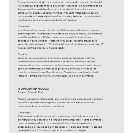
Profundiza en los métodos de investigación relacionados con la evolución del
traje desde sus orígenes hasta la actualidad. Análisis de la indumentaria como
fenómeno íntimamente ligado al devenir social de la humanidad y a las
satisfacciones sicológicas del ser humano. Propuesta metodológica para la
búsqueda de las fuentes de información -visuales y textuales- para abordar la
investigación para un proyecto de diseño de vestuario.
Contenidos:
La historia del traje como referente visual básico para el diseño de vestuario
cinematográfico. /Acercamiento a la teoría del traje y la moda. / La dimensión
semiológica del traje. / Códigos indumentarios en la historia y la re-
codificación para la ficción. / Recorrido visual por las cuatro etapas de la
evolución de la vestimenta. / Evolución del vestuario en el teatro y en el cine. /El
traslado del traje histórico al traje de ficción.
Proyectos:
Según los correspondientes enunciados, proponer soluciones creativas,
comprobando la capacidad del alumno de realizar el traslado del traje
histórico al escénico, relacionar el vestuario con un concepto visual, así como
con las características dramáticas de grupos y personajes, a través de los
aspectos básicos de la codificación visual. Psicología y carácter a través del
vestuario / El traje histórico y su manipulación en la ficción dramática.
III. DRAMATURGIA APLICADA
Profesor: Eduardo Eimil
Aborda los aspectos relacionados con la dramaturgia aplicada a la narración
dramática del arte cinematográfico y su relación con el entorno visual,
profundizando en su reflejo en el vestuario.
Contenidos:
Categorías de análisis dramatúrgico aplicados al diseño de la escena. / La
dramaturgia y su adecuación a lenguaje cinematográfico. / Texto dramático y
guion cinematográfico. / Los conceptos básicos sobre dramaturgia y su
adecuación a la visualidad de un espectáculo. / El espacio textual y el espacio
representacional. / La dramaturgia en la narrativa y la imagen