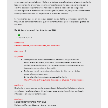
conjugación de clases teóricas y talleres prácticos- se profundiza en el conocimiento de
las peculiaridades creativas y organizativas del diseño de vestuario para cine, con el
objetivo esencial de potenciar las habilidades para la traslación de categorías
dramatúrgicas a la expresividad de la imagen del personaje, integrada a la atmósfera
visual y de acuerdo con los objetivos de la puesta en cámara.
Se recomienda que los alumnos que posean laptop (tablet u ordenador portátil), lo
traigan, así como los materiales que usualmente utilizan para la expresión gráfica de
sus ideas.
Del 23 de noviembre al 4 de diciembre de 2026
TALLER DISPONIBLE
Profesores:
Derubín Jácome
,
Diana Fernández
,
Eduardo Eimil
Alumnos:
14
Requisitos:
Trabajar como diseñador escénico, de moda, ser graduado de
Bellas Artes o en diseño, arquitecto. También pueden aceptarse a
profesionales no titulados -con experiencia demostrable en el sector-
interesados en ampliar su formación.
Enviar por e-mail currículum vitae u hoja de vida con sus datos
personales y profesionales.
Enviar planilla de inscripción descargable desde:
https://media.eictv.org/Ficha_Inscripcion_Estudios_Avanzados.doc
Audiencia:
Diseñadores escénicos, de moda, graduados de Bellas Artes, titulados en diseño,
arquitectos y profesionales no titulados con experiencia demostrable en el sector
interesados en ampliar su formación.
Módulos:
I. DISEÑO DE VESTUARIO PARA CINE
Profesores: Derubín Jácome – Diana Fernández