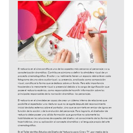
El vestuario en el cine constituye uno de los aspectos más cercanos al personaje y a su
caracterización dramática. Contribuye asimismo a definir la atmósfera visual de un
proyecto cinematográfico. El actor y su vestimenta tienen un espacio relevante en cada
fotograma de una obra audiovisual; su presencia, analizada como composición
visual, constituye la forma que se destaca sobre un fondo. Pero esta importancia
trasciende a lo meramente visual o presencial debido a la carga de significación que
posee el vestuario escénico, como responsable de trasmitir información sobre los
principales responsables de la narración dramática: los personajes.
El vestuario en el cine debe ser capaz de crear un sistema interno de relaciones que
posibilite al espectador una «lectura» que no se agote después del reconocimiento
inicial de datos externos sobre el portador, sino que se convierta en emisor de signos en
función de la acción y de la evolución del personaje. Para lograrlo, el diseñador de
vestuario debe poseer una sólida formación que garantice no solamente las
habilidades en las soluciones de aspectos del diseño y el conocimiento de las formas del
traje histórico, sino su aplicación al concepto dramático y al lenguaje propio del arte
cinematográfico.
En el Taller de Altos Estudios de Diseño de Vestuario para Cine y TV -por medio de la