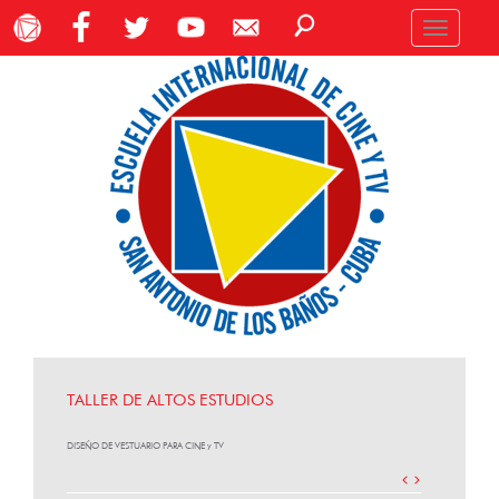
Toggle
navigation
TALLER DE ALTOS ESTUDIOS
DISEÑO DE VESTUARIO PARA CINE y TV