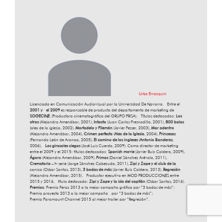
Urko Errazquin
Licenciado en Comunicación Audiovisual por la Universidad De Navarra.
Entre el
2001 y el 2009
es responsable de producto del departamento de marketing de
SOGECINE
. (Productora cinematográfica del GRUPO PRISA). Títulos destacados:
Los
otros
(Alejandro Amenábar, 2001),
Intacto
(Juan Carlos Fresnadillo, 2001),
800 balas
(alex de la iglesia, 2002),
Mortadelo y Filemón
(Javier Fesser, 2003),
Mar adentro
(Alejandro Amenábar, 2004),
Crimen perfecto
(
Alex de la Iglesia
, 2004),
Princesas
(Fernando León de Aranoa, 2005),
El camino de los ingleses
(
Antonio Banderas
,
2006),
Los girasoles ciegos
(José Luis Cuerda, 2009). Como director de marketing
entre el 2009 y el 2015: títulos destacados:
Spanish movie
(Javier Ruiz Caldera, 2009),
Ágora
(Alejandro Amenábar, 2009),
Primos
(Daniel Sánchez Arévalo, 2011),
Crematorio
– tv serie (Jorge Sánchez Cabezudo, 2011),
Zipi y Zape y el club de la
canica (Oskar Santos, 2013),
3 bodas de más
(Javier Ruiz Caldera, 2013),
Regresión
(Alejandro Amenábar, 2015). Productor ejecutivo en MOD PRODUCCIONES entre
2015 y 2016, título destacado:
Zipi y Zape y la isla del capitán
(Oskar Santos, 2016).
Premios
: Premio Feroz 2013 a la mejor campaña gráfica por “3 bodas de más”;
Premio proyecta 2013 a la mejor campaña por “3 bodas de más”;
Premio Paramount Channel 2015 al mejor trailer por “Regresión”.