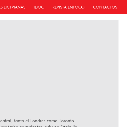
AS EICTVIANAS
IDOC
REVISTA ENFOCO
CONTACTOS
teatral, tanto el Londres como Toronto.
us trabajos recientes incluyen “Vainilla