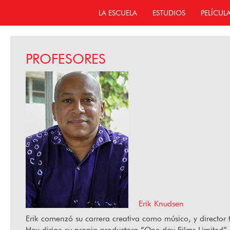
LA ESCUELA
ESTUDIOS
PELÍCUL
PROFESORES
Erik Knudsen
Erik comenzó su carrera creativa como músico, y director 
Hoy dirige su propia productora “One day Films Limited”, s