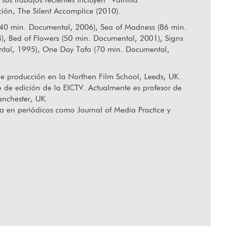
ción, The Silent Accomplice (2010).
d (40 min. Documental, 2006), Sea of Madness (86 min.
allecido Orlando Senna
“Hablar de
4), Bed of Flowers (50 min. Documental, 2001), Signs
ental, 1995), One Day Tafo (70 min. Documental,
de producción en la Northen Film School, Leeds, UK.
o de edición de la EICTV. Actualmente es profesor de
anchester, UK.
a en periódicos como Journal of Media Practice y