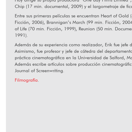
Chip (17 min. documental, 2009) y el largometraje de fic
Entre sus primeras películas se encuentran Heart of Gol
Jugando a mirar: Cine, juego y barrio en La Habana
Ha f
Ficción, 2006), Brannigan’s March (99 min. Ficción, 200
Vieja
of Life (70 min. Ficción, 1999), Reunion (50 min. Docum
1991).
Además de su experiencia como realizador, Erik fue jefe 
Asimismo, fue profesor y jefe de cátedra del departament
práctica cinematográfica en la Universidad de Salford, M
Además escribe artículos sobre producción cinematográfic
Journal of Screenwriting.
Filmografía
.