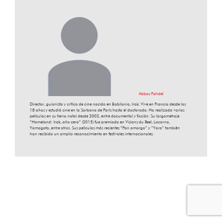
Abbas Fahdel
Director, guionista y crítico de cine nacido en Babilonia, Irak. Vive en Francia desde los
18 años y estudió cine en la Sorbona de París hasta el doctorado. Ha realizado varias
películas en su tierra natal desde 2002, entre documental y ficción. Su largometraje
“Homeland: Irak, año cero” (2015) fue premiado en Visions du Reel, Locarno,
Yamagata, entre otros. Sus películas más recientes “Pan amargo” y “Yara” también
han recibido un amplio reconocimiento en festivales internacionales.