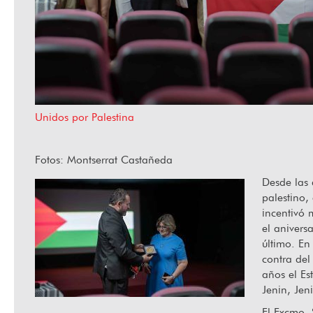
Ha fallecido Orlando Senna
“Hab
Unidos por Palestina
Fotos: Montserrat Castañeda
Desde las 
palestino,
incentivó 
el anivers
último. En
contra del
años el Es
Jenin, Jen
El Excmo.