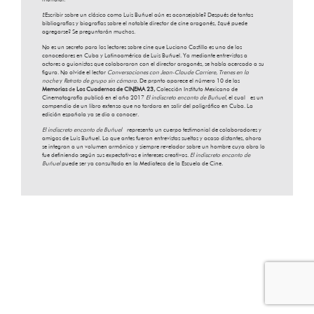
¿Escribir sobre un clásico como Luis Buñuel aún es aconsejable? Después de tantas
bibliografías y biografías sobre el notable director de cine aragonés, ¿qué puede
agregarse? Se preguntarán muchos.
No es un secreto para los lectores sobre cine que Luciano Castillo es uno de los
conocedores en Cuba y Latinoamérica de Luis Buñuel. Ya mediante entrevistas a
actores o guionistas que colaboraron con el director aragonés, se había acercado a su
figura. No olvide el lector
Conversaciones con Jean-Claude Carriere
,
Trenes en la
noche
y
Retrato de grupo sin cámara
. De prpnto aparece el número 10 de las
Memorias
de
Los Cuadernos de CINEMA
23,
Colección Instituto Mexicano de
Cinematografía publicó en el año 2017
El indiscreto encanto de Buñuel
, el cual es un
compendio de un libro extenso que no tardara en salir del poligráfico en Cuba. La
edición española ya se dio a conocer.
El indiscreto encanto de Buñuel
representa un cuerpo testimonial de colaboradores y
amigos de Luis Buñuel. Lo que antes fueron entrevistas sueltas y acaso distantes, ahora
se integran a un volumen armónico y siempre revelador sobre un hombre cuya obra lo
fue definiendo según sus expectativas e intereses creativos.
El indiscreto encanto de
Buñuel
puede ser ya consultado en la Mediateca de la Escuela de Cine.