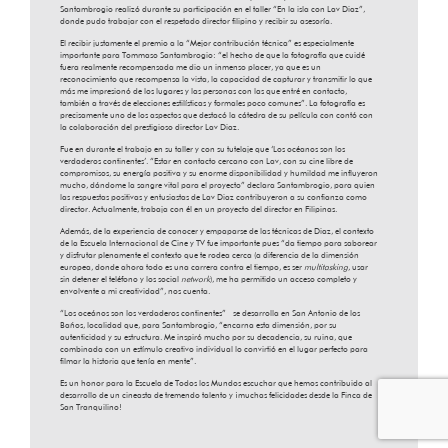
Santambrogio realizó durante su participación en el taller “En la isla con Lav Diaz”,
donde pudo trabajar con el respetado director filipino y recibir su asesoría.
El recibir justamente el premio a la “Mejor contribución técnica” es especialmente
importante para Tommaso Santambrogio: “el hecho de que la fotografía que cuidé
fuera realmente recompensada me dio un inmenso placer, ya que es un
reconocimiento que recompensa la vista, la capacidad de capturar y transmitir lo que
más me impresionó de los lugares y las personas con las que entré en contacto,
también a través de elecciones estilísticas y formales poco comunes”. La fotografía es
precisamente uno de los aspectos que destacó la cátedra de su película con contó con
la colaboración del prestigioso director Lav Diaz.
Fue en durante el trabajo en su taller y con su tutelaje que ‘Los océanos son los
verdaderos continentes’. “Estar en contacto cercano con Lav, con su cine libre de
compromisos, su energía positiva y su enorme disponibilidad y humildad me influyeron
mucho, dándome la sangre vital para el proyecto” declara Santambrogio, para quien
las respuestas positivas y entusiastas de Lav Diaz contribuyeron a su confianza como
director. Actualmente, trabaja con él en un proyecto del director en Filipinas.
Además, de la experiencia de conocer y empaparse de las técnicas de Diaz, el contexto
de la Escuela Internacional de Cine y TV fue importante pues “da tiempo para saborear
y disfrutar plenamente el contexto que te rodea cerca (a diferencia de la dimensión
europea, donde ahora todo es una carrera contra el tiempo, es ser
multitasking
, usar
sin detener el teléfono y los social
network
), me ha permitido un acceso completo y
envolvente a mi creatividad”, nos cuenta.
“Los oceános son los verdaderos continentes” se desarrolla en San Antonio de los
Baños, localidad que, para Santambrogio, “encarna esta dimensión, por su
autenticidad y su estructura. Me inspiró mucho por su decadencia, su ruina, que
combinada con un estímulo creativo individual lo convirtió en el lugar perfecto para
filmar la historia que tenía en mente”.
Es un honor para la Escuela de Todos los Mundos escuchar que hemos contribuido al
desarrollo de un cineasta de tremendo talento y ¡muchas felicidades desde la Finca de
San Tranquilino!