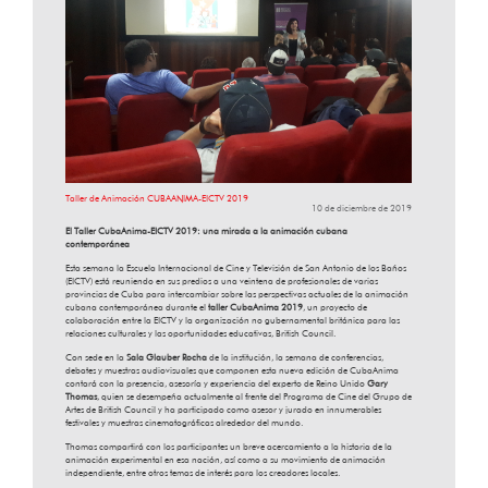
Taller de Animación CUBAANIMA-EICTV 2019
10 de diciembre de 2019
El Taller CubaAnima-EICTV 2019: una mirada a la animación cubana
contemporánea
Esta semana la Escuela Internacional de Cine y Televisión de San Antonio de los Baños
(EICTV) está reuniendo en sus predios a una veintena de profesionales de varias
provincias de Cuba para intercambiar sobre las perspectivas actuales de la animación
cubana contemporánea durante el
taller CubaAnima 2019
, un proyecto de
colaboración entre la EICTV y la organización no gubernamental británica para las
relaciones culturales y las oportunidades educativas, British Council.
Con sede en la
Sala Glauber Rocha
de la institución, la semana de conferencias,
debates y muestras audiovisuales que componen esta nueva edición de CubaAnima
contará con la presencia, asesoría y experiencia del experto de Reino Unido
Gary
Thomas
, quien se desempeña actualmente al frente del Programa de Cine del Grupo de
Artes de British Council y ha participado como asesor y jurado en innumerables
festivales y muestras cinematográficas alrededor del mundo.
Thomas compartirá con los participantes un breve acercamiento a la historia de la
animación experimental en esa nación, así como a su movimiento de animación
independiente, entre otros temas de interés para los creadores locales.