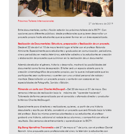
Próximos Talleres Internacionales
27 de febrero de 2019
Entre documentales, cortos y ficción estarán los próximos talleres de la EICTV. Con
opciones para diferentes públicos: desde profesionales que quieren desarrollar un
proyecto propio hasta estudiantes que se quieren formar en un área especializada.
Realización de Documentales: Estructura, preparación y Realización de un proyecto
.
Desde el 22 de abril al 10 de mayo tendrá lugar el taller con el profesor Rolando
Almirante. Especialmente para estudiantes y graduados en comunicación, periodismo,
cine o periodistas en medios televisivos, este taller adiestra a los estudiantes en creación
y elaboración de proyectos que culminan en la realización de un documental.
Además de estudiar el género, historia y desarrollo, mostrará las posibilidades del
documental como forma de expresión. El taller será un espacio abierto para la
creación cinematográfico de proyectos propios, por lo que es indispensable que los
participantes sean autónomos y cuenten con una unidad personal de rodaje y
montaje. Desarrollarán un proyecto propio y contarán con asesores en las
especialidades de Fotografía, Sonido y Edición.
Filmando un corto con Charles McDougall
– Del 20 de mayo al 31 de mayo. Dos
semanas intensas de realización bajo la máxima de: “aprender haciendo”.
Tutoreado de forma personalizada por el conocido y afamado director y productor
británico Charles McDougall.
Especialmente para directores y realizadores, quienes, -a partir de una historia
descubierta y escrita por él/ella, concebirá un proyecto que será filmado bajo la tutela
del profesor. Bajo las mismas premisas planteadas a sus estudiantes, el profesor
grabará una historia, adicional al rodaje de sus alumnos, y compartirá con ellos el
resultado. Dos semanas de entrenamiento y aprendizaje en la EICTV.
Big Bang Narrativas Transmedia
–
del 27 de mayo al 7 de junio, con el profesor Daniel
Resnich. Una propuesta para profesionales del cine y la televisón (o estudiantes con