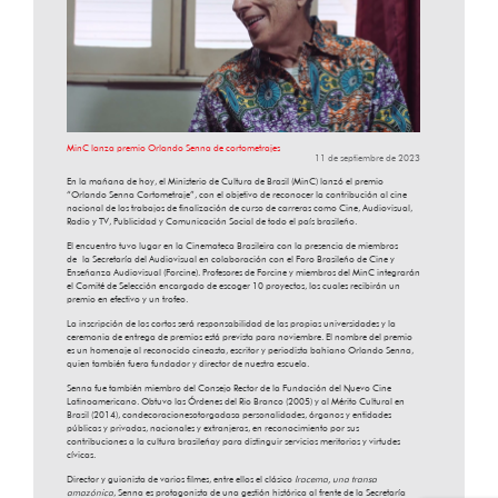
MinC lanza premio Orlando Senna de cortometrajes
11 de septiembre de 2023
En la mañana de hoy, el Ministerio de Cultura de Brasil (MinC) lanzó el premio
“Orlando Senna Cortometraje”, con el objetivo de reconocer la contribución al cine
nacional de los trabajos de finalización de curso de carreras como Cine, Audiovisual,
Radio y TV, Publicidad y Comunicación Social de todo el país brasileño.
El encuentro tuvo lugar en la Cinemateca Brasileira con la presencia de miembros
de la Secretaría del Audiovisual en colaboración con el Foro Brasileño de Cine y
Enseñanza Audiovisual (Forcine). Profesores de Forcine y miembros del MinC integrarán
el Comité de Selección encargado de escoger 10 proyectos, los cuales recibirán un
premio en efectivo y un trofeo.
La inscripción de los cortos será responsabilidad de las propias universidades y la
ceremonia de entrega de premios está prevista para noviembre. El nombre del premio
es un homenaje al reconocido cineasta, escritor y periodista bahiano Orlando Senna,
quien también fuera fundador y director de nuestra escuela.
Senna fue también miembro del Consejo Rector de la Fundación del Nuevo Cine
Latinoamericano. Obtuvo las Órdenes del Rio Branco (2005) y al Mérito Cultural en
Brasil (2014), condecoracionesotorgadasa personalidades, órganos y entidades
públicas y privadas, nacionales y extranjeras, en reconocimiento por sus
contribuciones a la cultura brasileñay para distinguir servicios meritorios y virtudes
cívicas.
Director y guionista de varios filmes, entre ellos el clásico
Iracema, una transa
amazónica
, Senna es protagonista de una gestión histórica al frente de la Secretaría