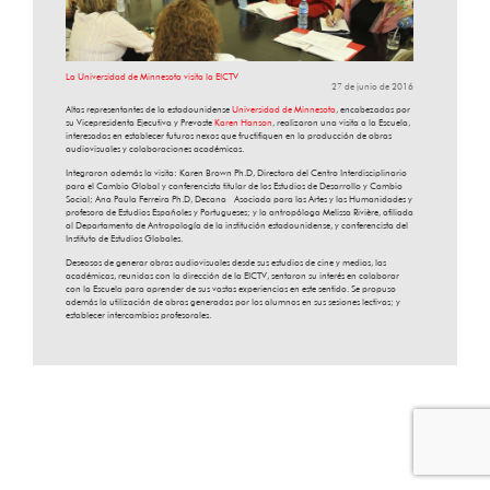
La Universidad de Minnesota visita la EICTV
27 de junio de 2016
Altas representantes de la estadounidense
Universidad de Minnesota
, encabezadas por
su Vicepresidenta Ejecutiva y Prevoste
Karen Hanson
, realizaron una visita a la Escuela,
interesados en establecer futuros nexos que fructifiquen en la producción de obras
audiovisuales y colaboraciones académicas.
Integraron además la visita: Karen Brown Ph.D, Directora del Centro Interdisciplinario
para el Cambio Global y conferencista titular de los Estudios de Desarrollo y Cambio
Social; Ana Paula Ferreira Ph.D, Decana Asociada para las Artes y las Humanidades y
profesora de Estudios Españoles y Portugueses; y la antropóloga Melissa Rivière, afiliada
al Departamento de Antropología de la institución estadounidense, y conferencista del
Instituto de Estudios Globales.
Deseosos de generar obras audiovisuales desde sus estudios de cine y medios, las
académicas, reunidas con la dirección de la EICTV, sentaron su interés en colaborar
con la Escuela para aprender de sus vastas experiencias en este sentido. Se propuso
además la utilización de obras generadas por los alumnos en sus sesiones lectivas; y
establecer intercambios profesorales.