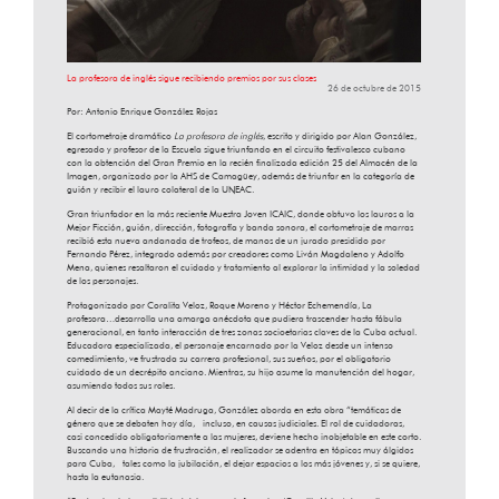
La profesora de inglés sigue recibiendo premios por sus clases
26 de octubre de 2015
Por: Antonio Enrique González Rojas
El cortometraje dramático
La profesora de inglés
, escrito y dirigido por Alan González,
egresado y profesor de la Escuela sigue triunfando en el circuito festivalesco cubano
con la obtención del Gran Premio en la recién finalizada edición 25 del Almacén de la
Imagen, organizado por la AHS de Camagüey, además de triunfar en la categoría de
guión y recibir el lauro colateral de la UNEAC.
Gran triunfador en la más reciente Muestra Joven ICAIC, donde obtuvo los lauros a la
Mejor Ficción, guión, dirección, fotografía y banda sonora, el cortometraje de marras
recibió esta nueva andanada de trofeos, de manos de un jurado presidido por
Fernando Pérez, integrado además por creadores como Liván Magdaleno y Adolfo
Mena, quienes resaltaron el cuidado y tratamiento al explorar la intimidad y la soledad
de los personajes.
Protagonizado por Coralita Veloz, Roque Moreno y Héctor Echemendía, La
profesora…desarrolla una amarga anécdota que pudiera trascender hasta fábula
generacional, en tanto interacción de tres zonas socioetarias claves de la Cuba actual.
Educadora especializada, el personaje encarnado por la Veloz desde un intenso
comedimiento, ve frustrada su carrera profesional, sus sueños, por el obligatorio
cuidado de un decrépito anciano. Mientras, su hijo asume la manutención del hogar,
asumiendo todos sus roles.
Al decir de la crítica Mayté Madruga, González aborda en esta obra “temáticas de
género que se debaten hoy día, incluso, en causas judiciales. El rol de cuidadoras,
casi concedido obligatoriamente a las mujeres, deviene hecho inobjetable en este corto.
Buscando una historia de frustración, el realizador se adentra en tópicos muy álgidos
para Cuba, tales como la jubilación, el dejar espacios a los más jóvenes y, si se quiere,
hasta la eutanasia.