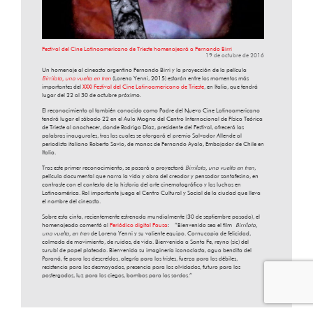
Festival del Cine Latinoamericano de Trieste homenajeará a Fernando Birri
19 de octubre de 2016
Un homenaje al cineasta argentino Fernando Birri y la proyección de la película
Birrilata, una vuelta en tren
(Lorena Yenni, 2015) estarán entre los momentos más
importantes del
XXXI Festival del Cine Latinoamericano de Trieste
, en Italia, que tendrá
lugar del 22 al 30 de octubre próximo.
El reconocimiento al también conocido como Padre del Nuevo Cine Latinoamericano
tendrá lugar el sábado 22 en el Aula Magna del Centro Internacional de Física Teórica
de Trieste al anochecer, donde Rodrigo Díaz, presidente del Festival, ofrecerá las
palabras inaugurales, tras las cuales se otorgará el premio Salvador Allende al
periodista italiano Roberto Savio, de manos de Fernando Ayala, Embajador de Chile en
Italia.
Tras este primer reconocimiento, se pasará a proyectará
Birrilata, una vuelta en tren
,
película documental que narra la vida y obra del creador y pensador santafesino, en
contraste con el contexto de la historia del arte cinematográfico y las luchas en
Latinoamérica. Rol importante juega el Centro Cultural y Social de la ciudad que lleva
el nombre del cineasta.
Sobre esta cinta, recientemente estrenada mundialmente (30 de septiembre pasado), el
homenajeado comentó al
Periódico digital Pausa
: “Bienvenido sea el film
Birrilata,
una vuelta, en tren
de Lorena Yenni y su valiente equipo. Cornucopia de felicidad,
colmada de movimiento, de ruidos, de vida. Bienvenida a Santa Fe, reyno (sic) del
surubí de papel plateado. Bienvenida su imaginería iconoclasta, agua bendita del
Paraná, fe para los descreídos, alegría para los tristes, fuerza para los débiles,
resistencia para los desmayados, presencia para los olvidados, futuro para los
postergados, luz para los ciegos, bombos para los sordos.”