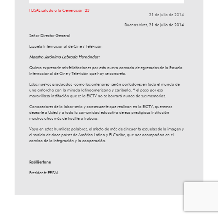
FEISAL saluda a la Generación 23
21 de julio de 2014
Buenos Aires, 21 de julio de 2014
Señor Director General
Escuela Internacional de Cine y Televisión
Maestro Jerónimo Labrada Hernández:
Quiero expresarle mis felicitaciones por esta nueva camada de egresados de la Escuela
Internacional de Cine y Televisión que hoy se concreta.
Estos nuevos graduados -como los anteriores- serán portadores en todo el mundo de
una antorcha con la mirada latinoamericana y caribeña. Y el paso por esa
maravillosa institución que es la EICTV no se borrará nunca de sus memorias.
Conocedores de la labor seria y consecuente que realizan en la EICTV, queremos
desearle a Usted y a toda la comunidad educativa de esa prestigiosa Institución
muchos años más de fructífero trabajo.
Vaya en estas humildes palabras, el afecto de más de cincuenta escuelas de la imagen y
el sonido de doce países de América Latina y El Caribe, que nos acompañan en el
camino de la integración y la cooperación.
RaúlBertone
Presidente FEISAL