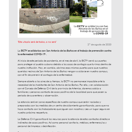
‘Esta utopía será de todos, o no será’
27 de agosto de 2020
La
EICTV se solidariza con San Antonio de los Baños en el trabajo de prevención contra
la enfermedad COVID-19 .
Al inicio de este periodo de pandemia, en el mes de abril, la EICTV cerró sus puertas
para proteger al pueblo cubano debido a los casos de contagio que tuvimos dentro de
nuestra institución. Hoy, en cambio, abrimos esas mismas puertas para que nuestros
queridos vecinos de San Antonio de los Baños vengan a aislarse en nuestro campus,
con el fin de prevenir el contagio de la enfermedad.
Siempre abierta a los aires de su tiempo, la EICTV no permanece impasible ante la
necesidad de los habitantes de San Antonio de los Baños. Por ello, y en colaboración
con el Consejo de Defensa Civil de la provincia de Artemisa, daremos cobijo a
familiares y personas contacto de casos positivos de la localidad para que pasen su
periodo de cuarentena y observación.
La estancia será en zonas específicas de nuestro campus que serán vaciadas y
preparadas con las medidas de un centro de aislamiento garantizando, para que no
haya contacto con los trabajadores que siguen con nosotros y sea un lugar seguro en
nuestra próxima reapertura.
La Defensa Civil garantizará los recursos para la estancia de estos contactos directos e
indirectos de casos positivos. Así como personal sanitario, médicos, enfermeros/as y
personal de limpieza y desinfección.