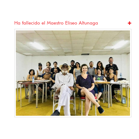
tunaga
Jugando a mirar: Cine, juego y barrio
Vieja