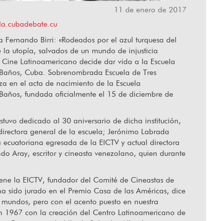
11 de enero de 2017
a.cubadebate.cu
allecido Orlando Senna
“Hablar de
 Fernando Birri: «Rodeados por el azul turquesa del
e la utopía, salvados de un mundo de injusticia
 Cine Latinoamericano decide dar vida a la Escuela
s Baños, Cuba. Sobrenombrada Escuela de Tres
eza en el acta de nacimiento de la Escuela
 Baños, fundada oficialmente el 15 de diciembre de
tuvo dedicado al 30 aniversario de dicha institución,
directora general de la escuela; Jerónimo Labrada
 ecuatoriana egresada de la EICTV y actual directora
do Aray, escritor y cineasta venezolano, quien durante
iene la EICTV, fundador del Comité de Cineastas de
a sido jurado en el Premio Casa de las Américas, dice
s mundos, pero con el acento puesto en nuestra
en 1967 con la creación del Centro Latinoamericano de