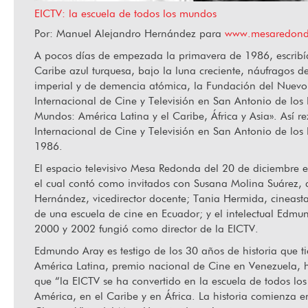
EICTV: la escuela de todos los mundos
Por: Manuel Alejandro Hernández para
www.mesaredond
Jugando a mirar: Cine, juego y barrio en La Habana
Ha f
A pocos días de empezada la primavera de 1986, escribía
Vieja
Caribe azul turquesa, bajo la luna creciente, náufragos d
imperial y de demencia atómica, la Fundación del Nuevo
Internacional de Cine y Televisión en San Antonio de lo
Mundos: América Latina y el Caribe, África y Asia». Así r
Internacional de Cine y Televisión en San Antonio de los
1986.
El espacio televisivo Mesa Redonda del 20 de diciembre es
el cual contó como invitados con Susana Molina Suárez, 
Hernández, vicedirector docente; Tania Hermida, cineasta
de una escuela de cine en Ecuador; y el intelectual Edmun
2000 y 2002 fungió como director de la EICTV.
Edmundo Aray es testigo de los 30 años de historia que t
América Latina, premio nacional de Cine en Venezuela, h
que “la EICTV se ha convertido en la escuela de todos lo
América, en el Caribe y en África. La historia comienza 