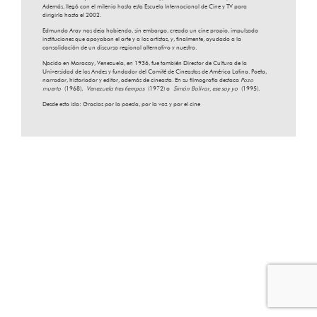
Además, llegó con el milenio hasta esta Escuela Internacional de Cine y TV para
dirigirla hasta el 2002.
Edmundo Aray nos deja habiendo, sin embargo, creado un cine propio, impulsado
instituciones que apoyaban el arte y a los artistas, y, finalmente, ayudado a la
consolidación de un discurso regional alternativo y nuestro.
Nacido en Maracay, Venezuela, en 1936, fue también Director de Cultura de la
Universidad de los Andes y fundador del Comité de Cineastas de América Latina. Poeta,
narrador, historiador y editor, además de cineasta. En su filmografía destaca
Pozo
muerto
(1968),
Venezuela tres tiempos
(1972) o
Simón Bolívar, ese soy yo
(1995).
Desde esta isla: Gracias por la poesía, por la voz y por el cine