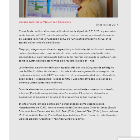
Consejo Rector de la FNCL en San Tranquilino
10 de julio de 2014
Con el fin de analizar el trabajo realizado durante el período 2013-2014 y enrumbar
los destinos de la EICTV con vista a los años venideros, inició este miércoles la reunión
del Consejo Rector de la Fundación de Nuevo Cine Latinoamericano (FNCL) en la
escuela de San Antonio de los Baños.
El equipo, integrado por cineastas egresados y autoridades del audiovisual de varios
países, abordó asuntos como la actualización de los planes de estudios de cada
especialidad, el aprovechamiento óptimo de los recursos técnicos de la institución, así
como la sustentabilidad económica del proyecto iniciado en 1986.
Los miembros del consejo dedicaron especial atención a la búsqueda de estrategias
que faciliten la obtención de becas a los interesados en ingresar al curso regular, de
modo que estudiar en la EICTV sea cada vez más una oportunidad para el talento, la
originalidad y la persistencia, lejos de constituir una alternativa solo al alcance de
quienes pueden costearse la matrícula.
Durante el encuentro, que continuará mañana, los asistentes conversaron, además,
sobre los 35 estudiantes que integran la Generación 23, quienes celebrarán su
graduación el próximo 21 de julio en la propia finca de San Tranqulino.
En esta primera jornada participaron personalidades como Susana Molina,
Vicepresidenta del ICAIC, junto a miembros del Consejo como Orlando Senna (Brasil),
Edmundo Aray (Venezuela), Alquimia Peña (Cuba), Manuel Pérez (Cuba), Nora de Izcue
(Perù), Ana Marìa García (Puerto Rico), Rosa Rodríguez (Perú), Tania Hermida (Ecuador),
Osvaldo Daicich (Argentina) y Verònica Còrdova (Bolivia).