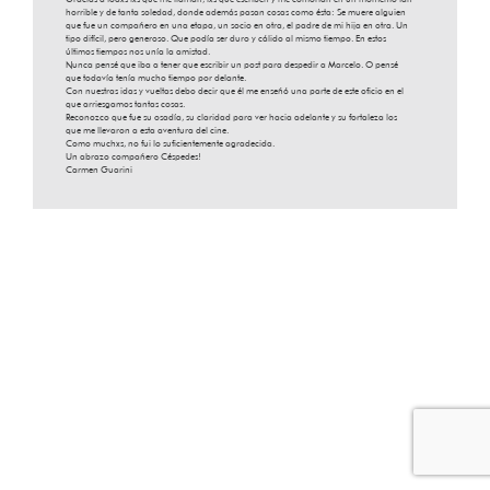
horrible y de tanta soledad, donde además pasan cosas como ésta: Se muere alguien
que fue un compañero en una etapa, un socio en otra, el padre de mi hija en otra. Un
tipo difícil, pero generoso. Que podía ser duro y cálido al mismo tiempo. En estos
últimos tiempos nos unía la amistad.
Nunca pensé que iba a tener que escribir un post para despedir a Marcelo. O pensé
que todavía tenía mucho tiempo por delante.
Con nuestras idas y vueltas debo decir que él me enseñó una parte de este oficio en el
que arriesgamos tantas cosas.
Reconozco que fue su osadía, su claridad para ver hacia adelante y su fortaleza los
que me llevaron a esta aventura del cine.
Como muchxs, no fui lo suficientemente agradecida.
Un abrazo compañero Céspedes!
Carmen Guarini