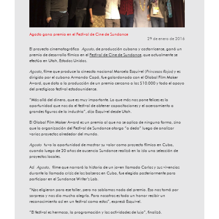
Agosto gana premio en el Festival de Cine de Sundance
29 de enero de 2016
El proyecto cinematográfico
Agosto
, de producción cubana y costarricense, ganó un
premio de desarrollo fílmico en el
Festival de Cine de Sundance
, que actualmente se
efectúa en Utah, Estados Unidos.
Agosto,
filme que produce la cineasta nacional Marcela Esquivel (
Princesas Rojas
) y es
dirigido por el cubano Armando Capó, fue galardonado con el Global Film Maker
Award, que dota a la producción de un premio cercano a los $10.000 y todo el apoyo
del prestigioso festival estadounidense.
“Más allá del dinero, que es muy importante. Lo que más nos pone felices es la
oportunidad que nos da el festival de obtener capacitaciones y el acercamiento a
grandes figuras de la industria”, dijo Esquivel desde Utah.
El Global Film Maker Award es un premio al que no se aplica de ninguna forma, sino
que la organización del Festival de Sundance otorga “a dedo” luego de analizar
varios proyectos alrededor del mundo.
Agosto
tuvo la oportunidad de mostrar su valor como proyecto fílmico en Cuba,
cuando luego de 20 años de ausencia Sundance realizó en la isla una selección de
proyectos locales.
Así
Agosto
, filme que narrará la historia de un joven llamado Carlos y sus vivencias
durante la llamada crisis de los balseros en Cuba, fue elegida posteriormente para
participar en el Sundance Writer’s Lab.
“Nos eligieron para ese taller, pero no sabíamos nada del premio. Eso nos tomó por
sorpresa y nos dio mucha alegría. Para nosotros es todo un honor recibir un
reconocimiento así en un festival como estos”, expresó Esquivel.
“El festival es hermoso, la programación y las actividades de lujo”, finalizó.