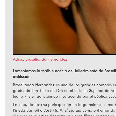
Ha fallecido Orlando Senna
“Hab
Adiós, Broselianda Hernández
Lamentamos la terrible noticia del fallecimiento de Bros
institución.
Broselianda Hernández es uno de los grandes nombres ent
graduada con Título de Oro en el Instituto Superior de Arte
teatro y televisión, siendo muy querida por el público cub
En cine, destaca su participación en largometrajes como
Pineda Barnet) o
José Martí: el ojo del canario
(Fernando P
algunos de nuestros cineastas pudieron filmar su personal