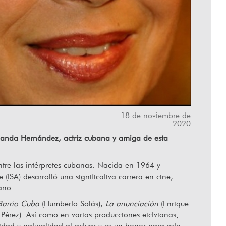
lar desde el corazón”
18 de noviembre de
2020
elianda Hernández, actriz cubana y amiga de esta
re las intérpretes cubanas. Nacida en 1964 y
 (ISA) desarrolló una significativa carrera en cine,
ano.
Barrio Cuba
(Humberto Solás),
La anunciación
(Enrique
érez). Así como en varias producciones eictvianas;
idad y naturalidad al actuar y es un honor para esta