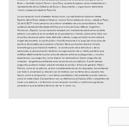
Rivery, y también Juliana Fanjul y Iana Paro, quienes fungieron como moderadoras y
representantes de las Cátedras de Guion y Documental, y organizaron este evento
virtual y presencial desde la Plaza Zá.
La conversación duró alrededor de dos horas. Las realizadoras hablaron desde
España, Xenia Rivery desde la Habana, Juliana Fanjul estaba en Suiza, y desde la Plaza
Zá de la EICTV varias personas se juntaron alrededor de una computadora. Hubo
asistencia de estudiantes desde distintas provincias de Cuba, México, Argentina,
Honduras y España. La conversación empezó con impresiones sobre cómo se siente
estrenar una película en el contexto en el que estamos viviendo, sobre cómo lidiar con
el cambio de planes sobre viajes, festivales y demás. Luego se habló mucho sobre el
origen del proyecto, la construcción y transformaciones a lo largo de varios años de
escritura de carpetas para postular a fondos. Xenia puntualizó sobre la mirada
dramatúrgica que implicó el material, la construcción de la estructura y de los
personajes, la jerarquización de temas, la organización de un relato que tenía que
sintetizar efectivamente muchos años de relación entre las protagonistas, y muchas
experiencias. Las preguntas, como dijeron las realizadoras, fueron preguntas de
cineastas, de gente que entiende como se construye una película. A partir de esas
preguntas pudieron hablar sobre el montaje, el sonido y el tono en general. Heidi y
Patricia, como en la película, se iban complementando en las respuestas, transmitiendo
con toda la sinceridad su relación con el material, con los temas de su pasado más
lejano, como la emigración, y con temas que estaban más presentes cuando rodaron,
como la maternidad. Compartieron con sus testimonios el trabajo difícil y placentero de
hacer una película, y al terminar la conversación se sintió un optimismo agridulce,
parecido al que se siente al terminar de ver
A media voz
.