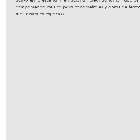
componiendo música para cortometrajes y obras de teatro, 
más disímiles espacios.
ugando a mirar: Cine, juego y barrio en La Habana
Ha fall
eja