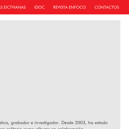
AS EICTVIANAS
IDOC
REVISTA ENFOCO
CONTACTOS
ústica, grabador e investigador. Desde 2003, ha estado
s en solitario como albums en colaboración,