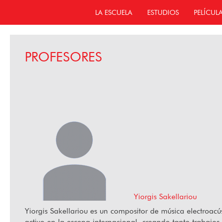
LA ESCUELA
ESTUDIOS
PELÍCUL
PROFESORES
Yiorgis Sakellariou
Yiorgis Sakellariou es un compositor de música electroac
activo en la escena internacional, creando tanto trabajo