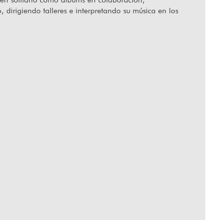
dirigiendo talleres e interpretando su música en los
ecido Orlando Senna
“Hablar desd