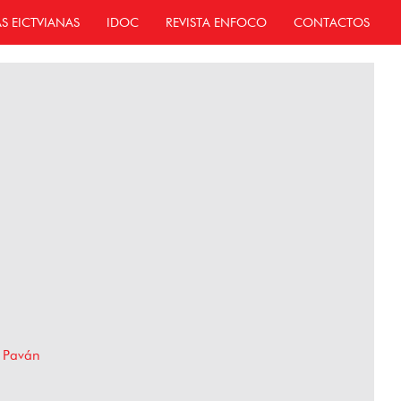
AS EICTVIANAS
IDOC
REVISTA ENFOCO
CONTACTOS
 Paván