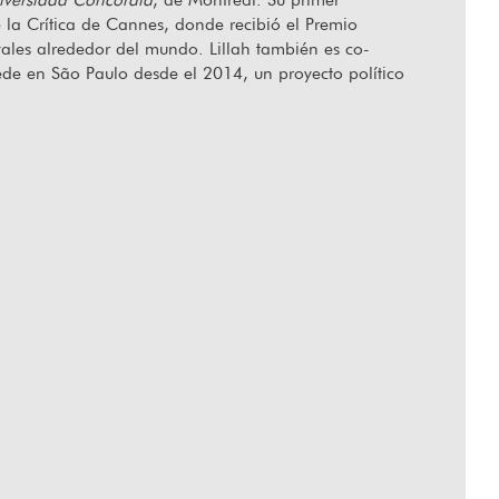
 la Crítica de Cannes, donde recibió el Premio
vales alrededor del mundo. Lillah también es co-
ede en São Paulo desde el 2014, un proyecto político
allecido Orlando Senna
“Hablar de