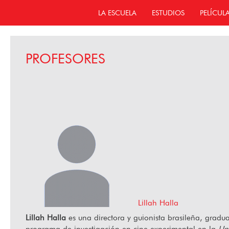
LA ESCUELA
ESTUDIOS
PELÍCUL
PROFESORES
Lillah Halla
Lillah Halla
es una directora y guionista brasileña, grad
programa de investigación en cine experimental en la
Un