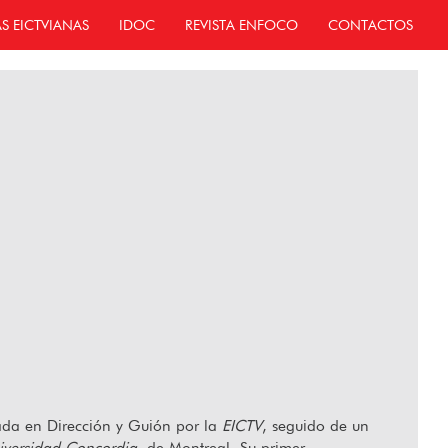
AS EICTVIANAS
IDOC
REVISTA ENFOCO
CONTACTOS
uada en Dirección y Guión por la
EICTV
, seguido de un
iversidad Concordia
, de Montreal. Su primer