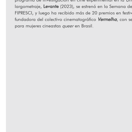
largometraje,
Levante
(2023), se estrenó en la Semana de
FIPRESCI, y luego ha recibido más de 20 premios en festi
fundadora del colectivo cinematográfico
Vermelha
, con s
Jugando a mirar: Cine, juego y barrio en La Habana
Ha f
para mujeres cineastas
queer
en Brasil.
Vieja