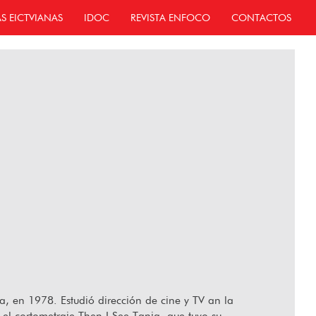
AS EICTVIANAS
IDOC
REVISTA ENFOCO
CONTACTOS
ia, en 1978. Estudió dirección de cine y TV an la
el cortometraje Then I See Tanja, que tuvo su