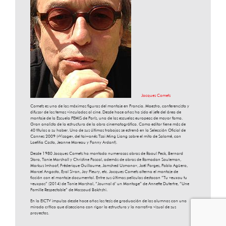
Jacques Comets
Comets es una de las máximas figuras del montaje en Francia. Maestro, conferencista y
difusor de los temas vinculados al cine. Desde hace años ha sido el jefe del área de
montaje de la Escuela FEMIS de París, una de las escuelas europeas de mayor fama.
Gran analista de la estructura de la obra cinematográfica. Como editor tiene más de
40 títulos a su haber. Uno de sus últimos trabajos se estrenó en la Selección Oficial de
Cannes 2009 («Visage», del taiwanés Tsai Ming Liang sobre el mito de Salomé, con
Laetitia Casta, Jeanne Moreau y Fanny Ardant).
Desde 1980 Jacques Comets ha montado numerosas obras de Raoul Peck, Bernard
Stora, Tonie Marshall y Christine Pascal, además de obras de Ramadan Souleman,
Markus Imhoof, Fréderique Guillaume, Jamshed Usmonov, Joël Farges, Pablo Agüero,
Marcel Angosto, Eyal Sivan, Joy Fleury, etc. Jacques Comets alterna el montaje de
ficción con el montaje documental. Entre sus últimas películas destacan “Tu veuxou tu
veuxpas” (2014) de Tonie Marshal, “Journal d’ un Montage” de Annette Dutertre, “Une
Famille Respectable” de Massoud Bakhshi.
En la EICTV impulsa desde hace años las tesis de graduación de los alumnos con una
mirada crítica que disecciona con rigor la estructura y la narrativa visual de sus
proyectos.