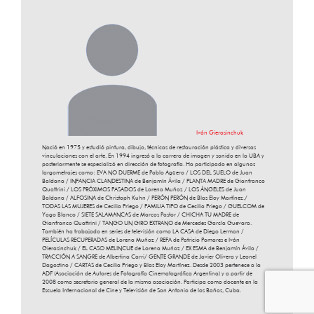
Iván Gierasinchuk
Nació en 1975 y estudió pintura, dibujo, técnicas de restauración plástica y diversas
vinculaciones con el arte. En 1994 ingresó a la carrera de imagen y sonido en la UBA y
posteriormente se especializó en dirección de fotografía. Ha participado en algunos
largometrajes como: EVA NO DUERME de Pablo Agüero / LOS DEL SUELO de Juan
Baldana / INFANCIA CLANDESTINA de Benjamín Ávila / PLANTA MADRE de Gianfranco
Quattrini / LOS PRÓXIMOS PASADOS de Lorena Muñoz / LOS ÁNGELES de Juan
Baldana / ALFOSINA de Christoph Kuhn / PERÓN PERÓN de Blas Eloy Martínez./
TODAS LAS MUJERES de Cecilia Priego / FAMILIA TIPO de Cecilia Priego / GUELCOM de
Yago Blanco / SIETE SALAMANCAS de Marcos Pastor / CHICHA TU MADRE de
Gianfranco Quattrini / TANGO UN GIRO EXTRANO de Mercedes García Guevara.
También ha trabajado en series de televisión como LA CASA de Diego Lerman /
PELÍCULAS RECUPERADAS de Lorena Muñoz / REFA de Patricio Pomares e Iván
Gierasinchuk / EL CASO MELINCUE de Lorena Muñoz / EX ESMA de Benjamín Ávila /
TRACCIÓN A SANGRE de Albertina Carri/ GENTE GRANDE de Javier Olivera y Leonel
Dagostino / CARTAS de Cecilia Priego y Blas Eloy Martínez. Desde 2003 pertenece a la
ADF (Asociación de Autores de Fotografía Cinematográfica Argentina) y a partir de
2008 como secretario general de la misma asociación. Participa como docente en la
Escuela Internacional de Cine y Televisión de San Antonio de los Baños, Cuba.