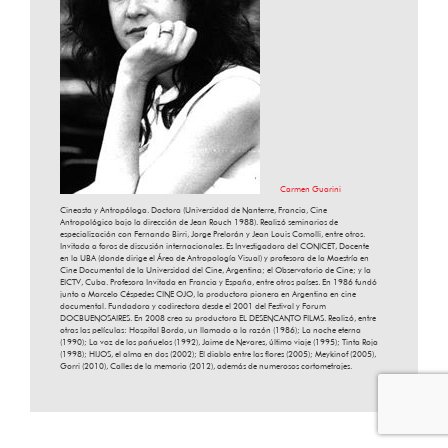
Carmen Guarini
Cineasta y Antropóloga. Doctora (Universidad de Nanterre, Francia, Cine
Antropológico bajo la dirección de Jean Rouch 1988). Realizó seminarios de
especialización con Fernando Birri, Jorge Prelorán y Jean Louis Comolli, entre otros.
Invitada a foros de discusión internacionales. Es Investigadora del CONICET, Docente
en la UBA (donde dirige el Área de Antropología Visual) y profesora de la Maestría en
Cine Documental de la Universidad del Cine, Argentina; el Observatorio de Cine; y la
EICTV, Cuba. Profesora Invitada en Francia y España, entre otros países. En 1986 fundó
junto a Marcelo Céspedes CINE OJO, la productora pionera en Argentina en cine
documental. Fundadora y codirectora desde el 2001 del Festival y Forum
DOCBUENOSAIRES. En 2008 crea su productora EL DESENCANTO FILMS. Realizó, entre
otras las películas: Hospital Borda, un llamado a la razón (1986); La noche eterna
(1990); La voz de los pañuelos (1992), Jaime de Nevares, último viaje (1995); Tinta Roja
(1998); HIJOS, el alma en dos (2002); El diablo entre las flores (2005); Meykinof (2005),
Gorri (2010), Calles de la memoria (2012), además de numerosos cortometrajes.