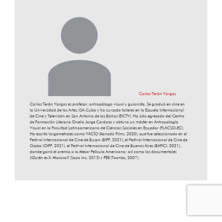
Carlos Terán Vargas
Carlos Terán Vargas es profesor, antropólogo visual y guionista. Se graduó en cine en
la Universidad de las Artes, ISA-Cuba y ha cursado talleres en la Escuela Internacional
de Cine y Televisión en San Antonio de los Baños (EICTV). Ha sido egresado del Centro
de Formación Literaria Onelio Jorge Cardoso y obtuvo un máster en Antropología
Visual en la Facultad Latinoamericana de Ciencias Sociales en Ecuador (FLACSO-EC).
Ha escrito largometrajes como VACÍO (Xanadú Films, 2020), que fue seleccionado en el
Festival Internacional de Cine de Busan (BIFF, 2021), el Festival Internacional de Cine de
Osaka (OIFF, 2021), el Festival Internacional de Cine de Buenos Aires (BAFICI, 2021),
donde ganó el premio a la Mejor Película Americana; así como los documentales
¿Quién es X. Mocoso? (Sapo Inc, 2013) y FER (Toonka, 2007).