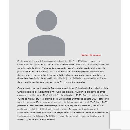
Carlos Hernández
Realizador de Cine y Televisión graduado de la EICTV en 1993 con estudios de
Comunicación Social en la Universidad Externado de Colombia; de Guión y Dirección
en la Escuela de Cine y Video de San Sebastián, España; de Dirección de Fotografía
para Cine en Río de Janeiro y Sao Paulo, Brasil. Se ha desempeñado no solo como
director y guionista sino también como fotógrafo, camarógrafo, editor, productor y
docente universitario. Se ha dedicado al trabajo publicitario como director y director
de fotografía con las agencias Lowe/SSPM y Teleset Comerciales.
Con el guión del mediometraje Tres Mujeres recibió en Colombia la Beca Nacional de
Cinematografía de Colcultura 1997.Con este premio, y juntando el apoyo de otras
empresas e instituciones filmó y finalizó esta película en 1999. Con su cortometraje, La
Vuelta de Hoja, obtuvo el premio de la Cinemateca Distrital de Bogotá 2001. Este corto
fue estrenado en 35mm con un destacado nivel de aceptación en el 2003. En el 2009
presentó su más reciente cortometraje: Marina, la esposa del pescador, con el cual
participó en distintos festivales de América, Asia y Europa y obtuvo importantes
reconocimientos como el Premio a la Mejor Película de América Latina en el Festival de
Cortometrajes de Bilbao, ZINEBI´09; el Primer Lugar en el Festival de Toulouse y el
Primer Lugar en el AXN Film Festival.