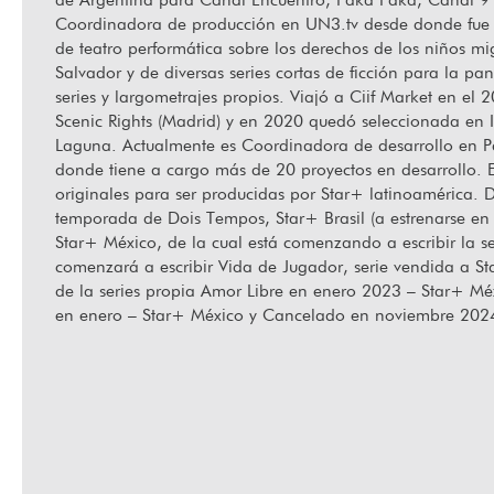
Coordinadora de producción en UN3.tv desde donde fue 
de teatro performática sobre los derechos de los niños 
Salvador y de diversas series cortas de ficción para la p
Ha fallecido Orlando Senna
“Hab
series y largometrajes propios. Viajó a Ciif Market en e
Scenic Rights (Madrid) y en 2020 quedó seleccionada en IS
Laguna. Actualmente es Coordinadora de desarrollo en P
donde tiene a cargo más de 20 proyectos en desarrollo. En
originales para ser producidas por Star+ latinoamérica. 
temporada de Dois Tempos, Star+ Brasil (a estrenarse en
Star+ México, de la cual está comenzando a escribir la
comenzará a escribir Vida de Jugador, serie vendida a Sta
de la series propia Amor Libre en enero 2023 – Star+ Méx
en enero – Star+ México y Cancelado en noviembre 202