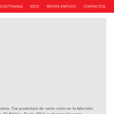
AS EICTVIANAS
IDOC
REVISTA ENFOCO
CONTACTOS
 alma. Fue productora de varios ciclos en la televisión
9 y TV Pública. Desde 2016 se desempeñó como