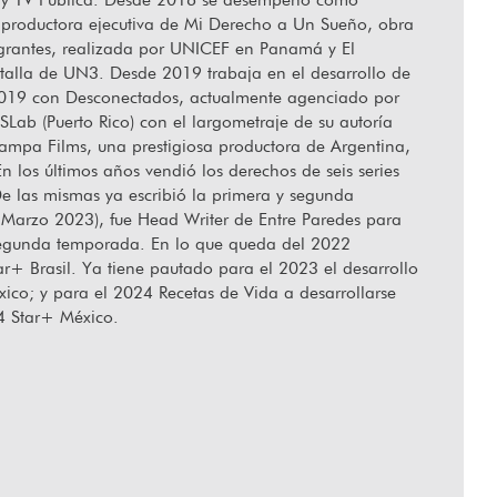
productora ejecutiva de Mi Derecho a Un Sueño, obra
migrantes, realizada por UNICEF en Panamá y El
antalla de UN3. Desde 2019 trabaja en el desarrollo de
lar desde el corazón”
l 2019 con Desconectados, actualmente agenciado por
Lab (Puerto Rico) con el largometraje de su autoría
ampa Films, una prestigiosa productora de Argentina,
 los últimos años vendió los derechos de seis series
De las mismas ya escribió la primera y segunda
 Marzo 2023), fue Head Writer de Entre Paredes para
 segunda temporada. En lo que queda del 2022
r+ Brasil. Ya tiene pautado para el 2023 el desarrollo
ico; y para el 2024 Recetas de Vida a desarrollarse
4 Star+ México.