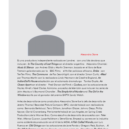
Alexandra Stone
Es una productora independiente radicada en Londres con una lista de obras que
incluyen:
In The Country of Last Things
con el director argentino Alejandro Chomski;
Music & Silence
por Andrea Gibb y Martin Sherman, basada en el libro de Rose
Tremain galardonado por la BBC Films; el thriller policiaco africano,
Embe
con
TenTen Films;
The Commune
de Fox Searchlight, con el director Simon Curtis;
4Real
por Thomas Martin con la realizadora Lindy Heymann de Creative England,
An
IndianDoll’s House
adaptación por el aclamado dramaturgo Tanika Gupta,
An
Ocean Apart
con el director Fred Garson de Film4 y
Cuckoo,
con las actuaciones de
Hayley Atwell y Noel Clarke. Asimismo, proyectos de televisión que incluyen las series de
John Maybury’s Raymond Chandler ,
The Simple Art of Murder
and
The Girl in the
Window
escrita por el ganador del premio BAFTA Sandy Welch.
Antes de desarrollarse como productora Alexandra Stone fue la jefa de desarrollo de
Jeremy Thomas’ Recorded Picture Company (RPC); donde trabajó con realizadores
como: Bernardo Bertolucci, Terry Gilliam, Jonathan Glazer, Johnny Depp, Phillip
Noyce y David Cronenberg. Previamente trabajó en Los Angeles, en Spring Creek
Productions de la Warner Bros. Como ejecutiva de desarrollo de proyectos con: Peter
Weir, Alfonso Cuaron, Lasse Hallstrom y Steve Kloves. Empezó su carrera en la industria
como asistente de producción en el hit de la MGM,
A Fish Called Wanda,
con Luis
Puenzo en
Old Gringo
con las actuaciones de Jane Fonda y Gregory Peck, Euzhan,
A