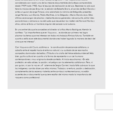
considerado con razón uno de los mejores documentales de la etapa comprendida
desde 1959 hasta 1983. Aquí el equipo de realización es de lujo. Repárese no solo que
tiene la música de Leo Brouwer, la edición de Roberto Bravo, el sonido de Raúl García y
antes un guion de Jorge Timossi, sino sobre todo la nómina de fotógrafos presentes:
Jorge Herrera, Luis García, Pablo Martínez, Livio Delgado y Mario García Joya. Estos
últimos se encargan de plasmar, mediante planos generales y de conjunto, entre vistas
panorámicas y cámaras a ras del suelo que recuerdan los western de Howard Hawks y
otros, cómo se forja un hombre singular del paisaje rural cubano.
En una entrevista que le concediera el director al crítico Mario Rodríguez Alemán le
confiesa: “Lo importante es que en
Vaqueros…
es donde por primera vez logro
plasmar los temas que me interesan en todos mis trabajos fílmicos futuros. También en
cuanto a estilo es en este documental donde creo haber logrado la manera de decir del
cine que me interesa”.
Con
Vaqueros del Cauto
, asistimos a la construcción de personaje cotidiano, a
caballo entre el respeto hacia el entorno natural y su cuidado de ser ese macho
campestre, dominador de bestias. ¿Tributo a la criolla del héroe estadounidense? Más
bien, guiño cultural en cuanto a la forma de representar a un ser humano
contemporáneo y muy originario de este contexto. Al inicio escuchamos: «En esta
profesión, en esta odisea, la pasión y el peligro son los elementos cotidianos». Pero, ni
por guion, ni por la voz en
off
solemne de Sergio Corrieri, hacía falta subrayar lo que
las imágenes y sonido dicen por ellos mismas. Trabajo y aventura, pasión y dedicación,
complementos de las escenas violentas entre cowboys norteamericanos, no están
ausentes de un documental que quiere resaltar del mismo modo la importancia del
vaquero como profesional.