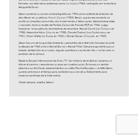
francesa, nos dejó obras poderosas como
La música
(1966), codirigida con la escritora
Marguerite Duras.
Seban comenzó su carrera cinematográfica en 1954 como asistente de dirección de
Jean Renoir en su película
French Cancan
(1955). Renoir, que en ese momento no
ocultó sus simpatías comunistas, dio la bienvenida a Seban quien, declarándose «ateo
y marxista», tomó su tarjeta del Partido Comunista Francés (PCF) en 1946. Luego
trabajó en varias películas de directores de renombre: Marcel Carné (
Les Tricheurs
, en
1958), Alexandre Astruc (
Une vie
, en 1958), Claude Chabrol (
Les Godelureaux
, en
1961), Orson Welles (
Le Procès
, en 1962) y Stanley Donen (
Charade
, en 1963).
Seban fue uno de los grandes directores y periodistas de la televisión francesa durante
la década de 1960 junto a Marcel Bluwal y Marcel Trillat. Siempre argumentó que un
director de televisión es un autor, alguien que tiene un punto de vista, y no tan solo un
portador de la cámara.
Desde la Escuela Internacional de Cine y TV, San Antonio de los Baños, hacemos un
alto en el camino y recordamos su paso por nuestras aulas. Enviamos un sentido
pésame a sus familiares, especialmente a sus nietas Pauline Rousseau y Juliette Seban,
quienes se tomaron el tiempo para contactarnos a raíz de su fallecimiento para
hacernos partícipes de la triste noticia.
¡Hasta siempre, maestro Seban!