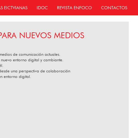
AS EICTVIANAS
IDOC
REVISTA ENFOCO
CONTACTOS
PARA NUEVOS MEDIOS
os medios de comunicación actuales.
 nuevo entorno digital y cambiante.
l.
esde una perspectiva de colaboración
 entorno digital.