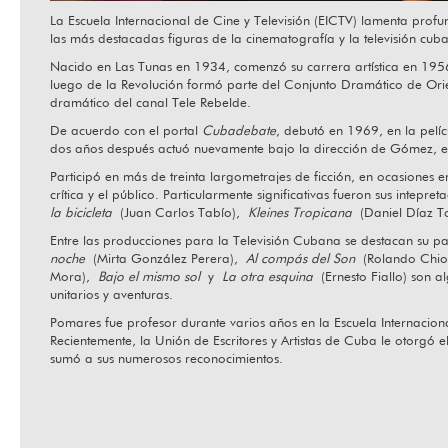
La Escuela Internacional de Cine y Televisión (EICTV) lamenta prof
las más destacadas figuras de la cinematografía y la televisión cuban
Nacido en Las Tunas en 1934, comenzó su carrera artística en 1956,
Ha fallecido Orlando Senna
“Hab
luego de la Revolución formó parte del Conjunto Dramático de Orie
dramático del canal Tele Rebelde.
De acuerdo con el portal
Cubadebate
, debutó en 1969, en la pel
dos años después actuó nuevamente bajo la dirección de Gómez, est
Participó en más de treinta largometrajes de ficción, en ocasiones
crítica y el público. Particularmente significativas fueron sus intepret
la bicicleta
(Juan Carlos Tabío),
Kleines Tropicana
(Daniel Díaz To
Entre las producciones para la Televisión Cubana se destacan su p
noche
(Mirta González Perera),
Al compás del Son
(Rolando Chi
Mora),
Bajo el mismo sol
y
La otra esquina
(Ernesto Fiallo) son a
unitarios y aventuras.
Pomares fue profesor durante varios años en la Escuela Internacion
Recientemente, la Unión de Escritores y Artistas de Cuba le otorgó
sumó a sus numerosos reconocimientos.