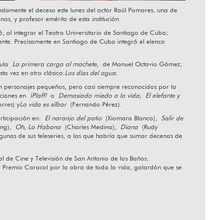
undamente el deceso este lunes del actor Raúl Pomares, una de
as, y profesor emérito de esta institución.
 al integrar el Teatro Universitario de Santiago de Cuba;
lar desde el corazón”
nte. Precisamente en Santiago de Cuba integró el elenco
ícula
La primera carga al machete,
de Manuel Octavio Gómez;
a vez en otro clásico:
Los días del agua.
 en personajes pequeños, pero casi siempre reconocidos por la
aciones en
¡Plaff!
o
Demasiado miedo a la vida,
El elefante y
rres) y
La vida es silbar
(Fernando Pérez).
articipación en:
El naranjo del patio
(Xiomara Blanco),
Salir de
ong),
Oh, La Habana
(Charles Medina),
Diana
(Rudy
lgunas de sus teleseries, a las que habría que sumar decenas de
al de Cine y Televisión de San Antonio de los Baños.
 el Premio Caracol por la obra de toda la vida, galardón que se