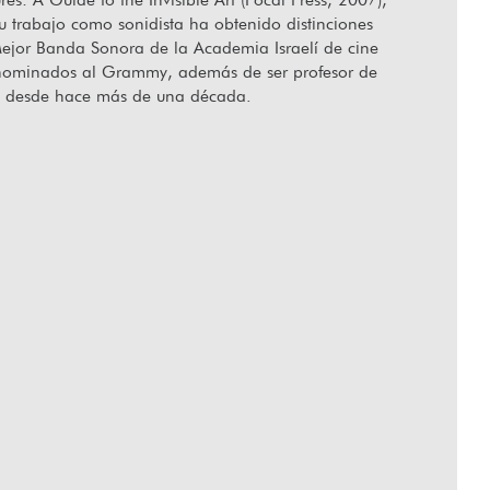
su trabajo como sonidista ha obtenido distinciones
ejor Banda Sonora de la Academia Israelí de cine
 nominados al Grammy, además de ser profesor de
allecido Orlando Senna
“Hablar de
ve desde hace más de una década.