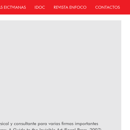
AS EICTVIANAS
IDOC
REVISTA ENFOCO
CONTACTOS
ical y consultante para varias firmas importantes
s: A Guide to the Invisible Art (Focal Press, 2007),