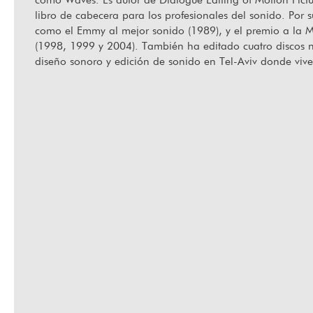
libro de cabecera para los profesionales del sonido. Por 
como el Emmy al mejor sonido (1989), y el premio a la M
(1998, 1999 y 2004). También ha editado cuatro discos
Jugando a mirar: Cine, juego y barrio en La Habana
Ha f
diseño sonoro y edición de sonido en Tel-Aviv donde vi
Vieja