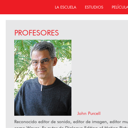
LA ESCUELA
ESTUDIOS
PELÍCUL
PROFESORES
John Purcell
Reconocido editor de sonido, editor de imagen, editor mus
como Waves. Es autor de Dialogue Editing of Motion Picture