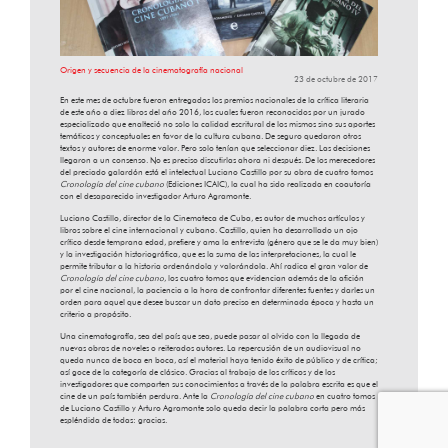
Origen y secuencia de la cinematografía nacional
23 de octubre de 2017
En este mes de octubre fueron entregados los premios nacionales de la crítica literaria
de este año a diez libros del año 2016, los cuales fueron reconocidos por un jurado
especializado que enalteció no solo la calidad escritural de los mismos sino sus aportes
temáticos y conceptuales en favor de la cultura cubana. De seguro quedaron otros
textos y autores de enorme valor. Pero solo tenían que seleccionar diez. Las decisiones
llegaron a un consenso. No es preciso discutirlas ahora ni después. De los merecedores
del preciado galardón está el intelectual Luciano Castillo por su obra de cuatro tomos
Cronología del cine cubano
(Ediciones ICAIC), la cual ha sido realizada en coautoría
con el desaparecido investigador Arturo Agramonte.
Luciano Castillo, director de la Cinemateca de Cuba, es autor de muchos artículos y
libros sobre el cine internacional y cubano. Castillo, quien ha desarrollado un ojo
crítico desde temprana edad, prefiere y ama la entrevista (género que se le da muy bien)
y la investigación historiográfica, que es la suma de las interpretaciones, la cual le
permite tributar a la historia ordenándola y valorándola. Ahí radica el gran valor de
Cronología del cine cubano
, los cuatro tomos que evidencian además de la afición
por el cine nacional, la paciencia a la hora de confrontar diferentes fuentes y darles un
orden para aquel que desee buscar un dato preciso en determinada época y hasta un
criterio a propósito.
Una cinematografía, sea del país que sea, puede pasar al olvido con la llegada de
nuevas obras de noveles o reiterados autores. La repercusión de un audiovisual no
queda nunca de boca en boca, así el material haya tenido éxito de público y de crítica;
así goce de la categoría de clásico. Gracias al trabajo de los críticos y de los
investigadores que comparten sus conocimientos a través de la palabra escrita es que el
cine de un país también perdura. Ante la
Cronología del cine cubano
en cuatro tomos
de Luciano Castillo y Arturo Agramonte solo queda decir la palabra corta pero más
espléndida de todas: gracias.