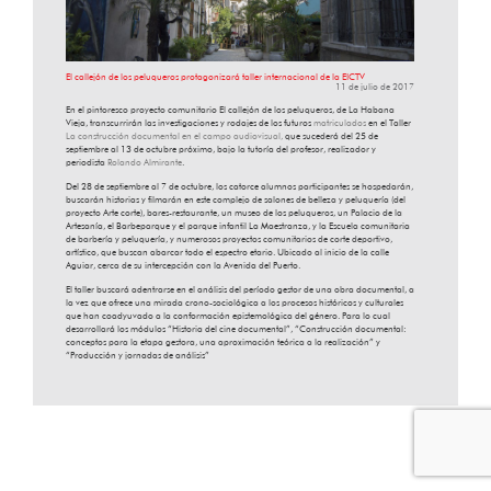
El callejón de los peluqueros protagonizará taller internacional de la EICTV
11 de julio de 2017
En el pintoresco proyecto comunitario El callejón de los peluqueros, de La Habana
Vieja, transcurrirán las investigaciones y rodajes de los futuros
matriculados
en el Taller
La construcción documental en el campo audiovisual
,
que sucederá del 25 de
septiembre al 13 de octubre próximo, bajo la tutoría del profesor, realizador y
periodista
Rolando Almirante
.
Del 28 de septiembre al 7 de octubre, los catorce alumnos participantes se hospedarán,
buscarán historias y filmarán en este complejo de salones de belleza y peluquería (del
proyecto Arte corte), bares-restaurante, un museo de los peluqueros, un Palacio de la
Artesanía, el Barbeparque y el parque infantil La Maestranza, y la Escuela comunitaria
de barbería y peluquería, y numerosos proyectos comunitarios de corte deportivo,
artístico, que buscan abarcar todo el espectro etario. Ubicado al inicio de la calle
Aguiar, cerca de su intercepción con la Avenida del Puerto.
El taller buscará adentrarse en el análisis del período gestor de una obra documental, a
la vez que ofrece una mirada crono-sociológica a los procesos históricos y culturales
que han coadyuvado a la conformación epistemológica del género. Para lo cual
desarrollará los módulos “Historia del cine documental”, “Construcción documental:
conceptos para la etapa gestora, una aproximación teórica a la realización” y
“Producción y jornadas de análisis”