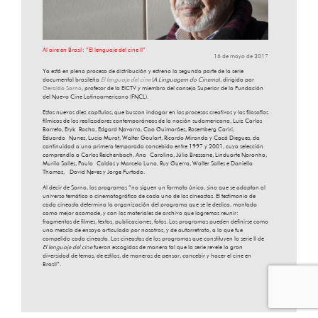
Al aire en Brasil: “El lenguaje del cine II”
16 de mayo de 2017
Ya está en pleno proceso de distribución y estreno la segunda parte de la serie
documental brasileña
El lenguaje del cine
(
A Linguagem do Cinema
), dirigida por
Geraldo Sarno
, profesor de la EICTV y miembro del consejo Superior de la Fundación
del Nuevo Cine Latinoamericano (FNCL).
Estos nuevos diez capítulos, que buscan indagar en los procesos creativos y las filosofías
fílmicas de los realizadores contemporáneos de la nación sudamericana, Luiz Carlos
Barreto, Eryk Rocha, Edgard Navarro, Cao Guimarães, Rosemberg Cariri,
Eduardo Nunes, Lucia Murat, Walter Goulart, Ricardo Miranda y Cacá Diegues, da
continuidad a una primera temporada concebida entre 1997 y 2001, cuya selección
comprendía a Carlos Reichenbach, Ana Carolina, Júlio Bressane, Linduarte Noronha,
Murilo Salles, Paulo Caldas y Marcelo Luna, Ruy Guerra, Walter Salles e Daniella
Thomas, David Neves y Jorge Furtado.
Al decir de Sarno, los programas “no siguen un formato único, sino que se adaptan al
universo temático o cinematográfico de cada uno de los cineastas. El testimonio de
cada cineasta determina la organización del programa que se le dedica, montado
como mejor acomode, y con los materiales de archivo que logremos reunir:
fragmentos de filmes, textos, publicaciones, fotos. Los programas pueden definirse como
una mezcla de ensayo articulado por nosotros, y de autorretrato, a lo que fue
compelido cada cineasta. Los cineastas de los programas que constituyen la serie II de
El lenguaje del cine
fueron escogidos de manera tal que la serie revele la gran
diversidad de temas, de estilos, de maneras de pensar, concebir y hacer el cine en
Brasil”.