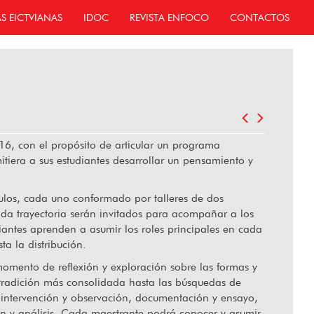
AS EICTVIANAS
IDOC
REVISTA ENFOCO
CONTACTOS
6, con el propósito de articular un programa
itiera a sus estudiantes desarrollar un pensamiento y
ulos, cada uno conformado por talleres de dos
da trayectoria serán invitados para acompañar a los
diantes aprenden a asumir los roles principales en cada
ta la distribución.
momento de reflexión y exploración sobre las formas y
 tradición más consolidada hasta las búsquedas de
, intervención y observación, documentación y ensayo,
ón y análisis. Cada maestrante podrá conocer y asumir