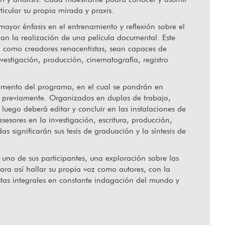
ticular su propia mirada y praxis.
ayor énfasis en el entrenamiento y reflexión sobre el
allecido Orlando Senna
“Hablar de
rman la realización de una película documental. Este
, como creadores renacentistas, sean capaces de
nvestigación, producción, cinematografía, registro
 momento del programa, en el cual se pondrán en
s previamente. Organizados en duplas de trabajo,
uego deberá editar y concluir en las instalaciones de
sores en la investigación, escritura, producción,
as significarán sus tesis de graduación y la síntesis de
uno de sus participantes, una exploración sobre las
para así hallar su propia voz como autores, con la
stas integrales en constante indagación del mundo y