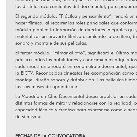
los distintos acercamientos del documental, para poder ar
El segundo módulo, “Práctica y pensamiento”, tendrá un m
Jugando a mirar: Cine, juego y barrio en La Habana
Ha f
hacer fílmico, al recorrer los roles principales que confo
Vieja
módulo plantea la formación de directores integrales que
materializar un proyecto fílmico asumiendo la escritura, i
sonoro y montaje de sus películas.
El tercer módulo, “Filmar al otro”, significará el último
práctica todas las habilidades y conocimientos adquirido
cada maestrante rodará un cortometraje documental, que l
la EICTV. Reconocidos cineastas les acompañarán como ase
montaje, diseño sonoro y distribución. Las películas filmad
los seis meses de aprendizaje.
La Maestría en Cine Documental desea propiciar en cada 
distintas formas de mirar y relacionarse con la realidad, 
capacidad técnica y creativa para expresarse como cinea
de sí mismos.
FECHAS DE LA CONVOCATORIA