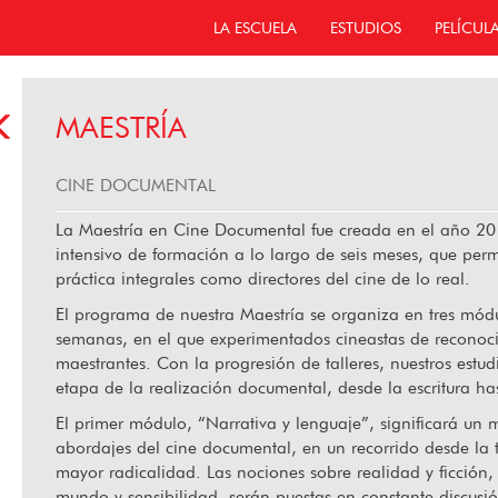
LA ESCUELA
ESTUDIOS
PELÍCUL
MAESTRÍA
CINE DOCUMENTAL
La Maestría en Cine Documental fue creada en el año 201
intensivo de formación a lo largo de seis meses, que perm
práctica integrales como directores del cine de lo real.
El programa de nuestra Maestría se organiza en tres mód
semanas, en el que experimentados cineastas de reconoci
maestrantes. Con la progresión de talleres, nuestros estu
etapa de la realización documental, desde la escritura has
El primer módulo, “Narrativa y lenguaje”, significará un 
abordajes del cine documental, en un recorrido desde la
mayor radicalidad. Las nociones sobre realidad y ficción
mundo y sensibilidad, serán puestas en constante discusi